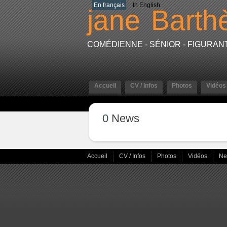
En français
In English
jane
Barth
COMÉDIENNE - SÉNIOR - FIGURA
Accueil
CV / Infos
Photos
Vidéos
0
News
Accueil
CV / Infos
Photos
Vidéos
N